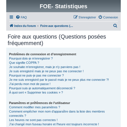
FOE- Statistiques
FAQ
S’enregistrer
Connexion
R
Index du forum
Foire aux questions (Questions posées fréquemment)
e
Foire aux questions (Questions posées
c
fréquemment)
h
e
Problèmes de connexion et d’enregistrement
Pourquoi dois-je m’enregistrer ?
r
Que signifie COPPA ?
c
Je souhaite m’enregistrer, mais je n’y parviens pas !
Je suis enregistré mais je ne peux pas me connecter !
h
Pourquoi ne puis-je pas me connecter ?
Je me suis enregistré par le passé mais je ne peux plus me connecter ?!
e
J’ai perdu mon mot de passe !
r
Pourquoi suis-je automatiquement déconnecté ?
À quoi sert « Supprimer les cookies » ?
Paramètres et préférences de l’utilisateur
Comment modifier mes paramètres ?
Comment empêcher mon nom d’apparaître dans la liste des membres
connectés ?
Les heures ne sont pas correctes !
J’ai changé mon fuseau horaire et l’heure est toujours incorrecte !