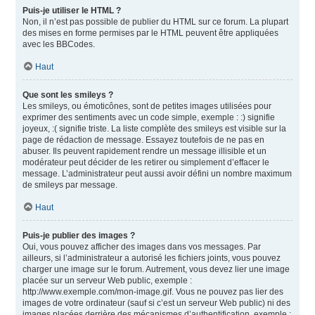
Puis-je utiliser le HTML ?
Non, il n’est pas possible de publier du HTML sur ce forum. La plupart
des mises en forme permises par le HTML peuvent être appliquées
avec les BBCodes.
Haut
Que sont les smileys ?
Les smileys, ou émoticônes, sont de petites images utilisées pour
exprimer des sentiments avec un code simple, exemple : :) signifie
joyeux, :( signifie triste. La liste complète des smileys est visible sur la
page de rédaction de message. Essayez toutefois de ne pas en
abuser. Ils peuvent rapidement rendre un message illisible et un
modérateur peut décider de les retirer ou simplement d’effacer le
message. L’administrateur peut aussi avoir défini un nombre maximum
de smileys par message.
Haut
Puis-je publier des images ?
Oui, vous pouvez afficher des images dans vos messages. Par
ailleurs, si l’administrateur a autorisé les fichiers joints, vous pouvez
charger une image sur le forum. Autrement, vous devez lier une image
placée sur un serveur Web public, exemple :
http://www.exemple.com/mon-image.gif. Vous ne pouvez pas lier des
images de votre ordinateur (sauf si c’est un serveur Web public) ni des
images placées derrière des mécanismes d’authentification, exemple :