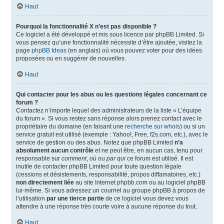
Haut
Pourquoi la fonctionnalité X n’est pas disponible ?
Ce logiciel a été développé et mis sous licence par phpBB Limited. Si
vous pensez qu’une fonctionnalité nécessite d’être ajoutée, visitez la
page
phpBB Ideas
(en anglais) où vous pouvez voter pour des idées
proposées ou en suggérer de nouvelles.
Haut
Qui contacter pour les abus ou les questions légales concernant ce
forum ?
Contactez n’importe lequel des administrateurs de la liste « L’équipe
du forum ». Si vous restez sans réponse alors prenez contact avec le
propriétaire du domaine (en faisant une
recherche sur whois
) ou si un
service gratuit est utilisé (exemple : Yahoo!, Free, f2s.com, etc.), avec le
service de gestion ou des abus. Notez que phpBB Limited
n’a
absolument aucun contrôle
et ne peut être, en aucun cas, tenu pour
responsable sur
comment
,
où
ou
par qui
ce forum est utilisé. Il est
inutile de contacter phpBB Limited pour toute question légale
(cessions et désistements, responsabilité, propos diffamatoires, etc.)
non directement liée
au site Internet phpbb.com ou au logiciel phpBB
lui-même. Si vous adressez un courriel au groupe phpBB à propos de
l’utilisation
par une tierce partie
de ce logiciel vous devez vous
attendre à une réponse très courte voire à aucune réponse du tout.
Haut