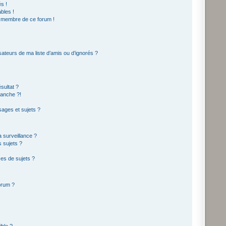
s !
bles !
n membre de ce forum !
sateurs de ma liste d’amis ou d’ignorés ?
sultat ?
lanche ?!
ages et sujets ?
la surveillance ?
 sujets ?
es de sujets ?
forum ?