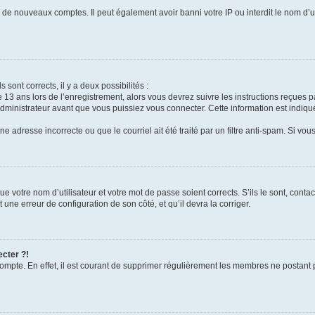
on de nouveaux comptes. Il peut également avoir banni votre IP ou interdit le nom d’u
s sont corrects, il y a deux possibilités :
e 13 ans lors de l’enregistrement, alors vous devrez suivre les instructions reçues 
inistrateur avant que vous puissiez vous connecter. Cette information est indiquée
e adresse incorrecte ou que le courriel ait été traité par un filtre anti-spam. Si vou
ue votre nom d’utilisateur et votre mot de passe soient corrects. S’ils le sont, cont
t une erreur de configuration de son côté, et qu’il devra la corriger.
ecter ?!
compte. En effet, il est courant de supprimer régulièrement les membres ne postant p