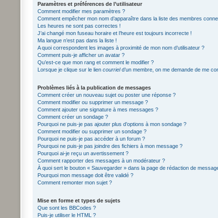
Paramètres et préférences de l’utilisateur
Comment modifier mes paramètres ?
Comment empêcher mon nom d’apparaître dans la liste des membres conne
Les heures ne sont pas correctes !
J’ai changé mon fuseau horaire et l’heure est toujours incorrecte !
Ma langue n’est pas dans la liste !
A quoi correspondent les images à proximité de mon nom d’utilisateur ?
Comment puis-je afficher un avatar ?
Qu’est-ce que mon rang et comment le modifier ?
Lorsque je clique sur le lien
courriel
d’un membre, on me demande de me con
Problèmes liés à la publication de messages
Comment créer un nouveau sujet ou poster une réponse ?
Comment modifier ou supprimer un message ?
Comment ajouter une signature à mes messages ?
Comment créer un sondage ?
Pourquoi ne puis-je pas ajouter plus d’options à mon sondage ?
Comment modifier ou supprimer un sondage ?
Pourquoi ne puis-je pas accéder à un forum ?
Pourquoi ne puis-je pas joindre des fichiers à mon message ?
Pourquoi ai-je reçu un avertissement ?
Comment rapporter des messages à un modérateur ?
À quoi sert le bouton « Sauvegarder » dans la page de rédaction de messag
Pourquoi mon message doit être validé ?
Comment remonter mon sujet ?
Mise en forme et types de sujets
Que sont les BBCodes ?
Puis-je utiliser le HTML ?