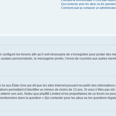
Pourquoi la fonctionnalité X n’est pas dispon
Qui contacter pour les abus ou les questio
Comment puis-je contacter un administrate
r configuré les forums afin qu’il soit nécessaire de s’enregistrer pour poster des m
 avatars personnalisés, la messagerie privée, l’envoi de courriels aux autres memb
 loi aux États-Unis qui dit que les sites Internet pouvant recueillir des informati
rmations permettant d’identifier un mineur de moins de 13 ans. Si vous n’êtes pas s
ur obtenir son avis. Notez que phpBB Limited et les propriétaires de ce forum ne peuv
 mentionnées dans la question « Qui contacter pour les abus ou les questions légal