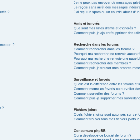
Je ne peux pas envoyer de messages privé
Je reçois sans arrêt des messages indésira
ctés ?
J’ai reçu un spam ou un courriel abusif d’u
Amis et ignorés
Que sont mes listes d’amis et d’ignorés ?
Comment puis-je ajouter/supprimer des utili
Recherche dans les forums
necter !?
Comment rechercher dans les forums ?
Pourquoi ma recherche ne renvoie aucun ré
Pourquoi ma recherche renvoie une page b
Comment rechercher des membres ?
Comment puis-je trouver mes propres mess
Surveillance et favoris
Quelle est la différence entre les favoris et 
Comment mettre en favoris ou surveiller des
Comment surveiller des forums ?
Comment puis-je supprimer mes surveillanc
e ?
Fichiers joints
Quels fichiers joints sont autorisés sur ce 
Comment trouver tous mes fichiers joints ?
Concernant phpBB
Qui a développé ce logiciel de forum ?