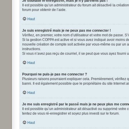
Je souhaite m’enregistrer, mais je n’y parviens pas !
Il est possible qu’un administrateur du forum ait désactivé la créati
forum pour obtenir de l’aide.
Haut
Je suis enregistré mais je ne peux pas me connecter !
Vérifiez, en premier, votre nom d’utilisateur et votre mot de passe. S’il
Si la gestion COPPA est active et si vous avez indiqué avoir moins d
nouvelle création de compte soit activée par vous-même ou par un adm
instructions.
Si vous n’avez pas reçu de courriel, il se peut que vous ayez fourni un
Haut
Pourquoi ne puis-je pas me connecter ?
Plusieurs raisons pourraient expliquer cela. Premièrement, vérifiez q
banni. Il est également possible que le propriétaire du site Internet ai
Haut
Je me suis enregistré par le passé mais je ne peux plus me conn
Il est possible qu’un administrateur ait désactivé ou supprimé votre 
tentez de vous ré-enregistrer et soyez plus investi sur le forum.
Haut