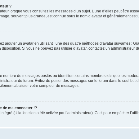
ateur ?
sateur lorsque vous consultez les messages d’un sujet. L’une d’elles peut être ass
 image, souvent plus grande, est connue sous le nom d’avatar et généralement es
ez ajouter un avatar en utilisant l’une des quatre méthodes d’avatar suivantes : Gra
à disposition. Si vous ne pouvez pas utiliser d’avatar, contactez un administrateur d
t le nombre de messages postés ou identifient certains membres tels que les modér
dministrateur du forum. Évitez de poster des messages sur le forum dans le seul but 
facilement abaisser votre compteur de messages.
 de me connecter !?
égré (si la fonction a été activée par l’administrateur). Ceci pour empêcher l’utilisa