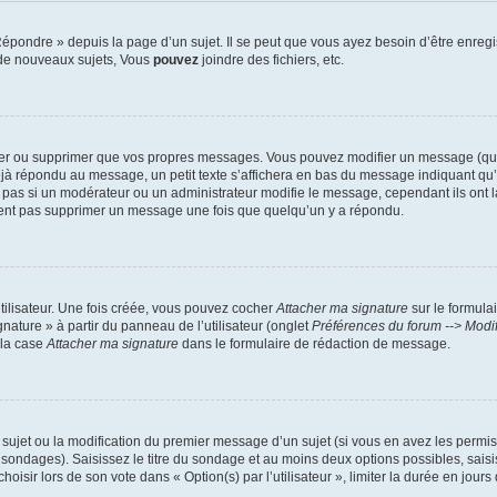
pondre » depuis la page d’un sujet. Il se peut que vous ayez besoin d’être enregis
de nouveaux sujets, Vous
pouvez
joindre des fichiers, etc.
ier ou supprimer que vos propres messages. Vous pouvez modifier un message (quel
répondu au message, un petit texte s’affichera en bas du message indiquant qu’il a
pas si un modérateur ou un administrateur modifie le message, cependant ils ont la 
uvent pas supprimer un message une fois que quelqu’un y a répondu.
tilisateur. Une fois créée, vous pouvez cocher
Attacher ma signature
sur le formula
nature » à partir du panneau de l’utilisateur (onglet
Préférences du forum --> Modi
 la case
Attacher ma signature
dans le formulaire de rédaction de message.
u sujet ou la modification du premier message d’un sujet (si vous en avez les permis
 sondages). Saisissez le titre du sondage et au moins deux options possibles, sai
isir lors de son vote dans « Option(s) par l’utilisateur », limiter la durée en jours