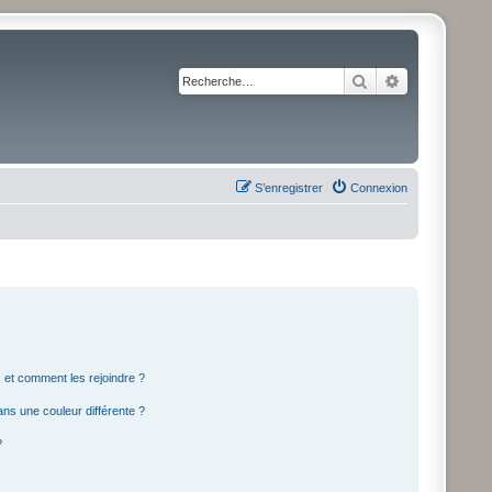
Rechercher
Recherche av
S’enregistrer
Connexion
s et comment les rejoindre ?
ns une couleur différente ?
?