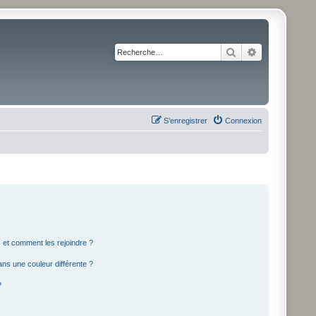
Rechercher
Recherche av
S’enregistrer
Connexion
s et comment les rejoindre ?
ns une couleur différente ?
?