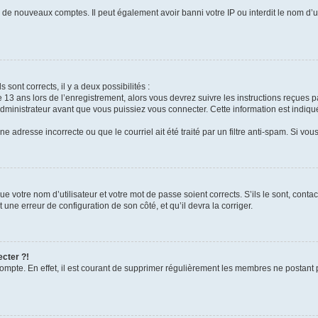
on de nouveaux comptes. Il peut également avoir banni votre IP ou interdit le nom d’u
s sont corrects, il y a deux possibilités :
e 13 ans lors de l’enregistrement, alors vous devrez suivre les instructions reçues 
inistrateur avant que vous puissiez vous connecter. Cette information est indiquée
e adresse incorrecte ou que le courriel ait été traité par un filtre anti-spam. Si vou
ue votre nom d’utilisateur et votre mot de passe soient corrects. S’ils le sont, cont
t une erreur de configuration de son côté, et qu’il devra la corriger.
ecter ?!
compte. En effet, il est courant de supprimer régulièrement les membres ne postant p