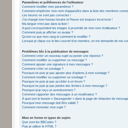
Paramètres et préférences de l’utilisateur
Comment modifier mes paramètres ?
Comment empêcher mon nom d’apparaître dans la liste des membres conne
Les heures ne sont pas correctes !
J’ai changé mon fuseau horaire et l’heure est toujours incorrecte !
Ma langue n’est pas dans la liste !
A quoi correspondent les images à proximité de mon nom d’utilisateur ?
Comment puis-je afficher un avatar ?
Qu’est-ce que mon rang et comment le modifier ?
Lorsque je clique sur le lien
courriel
d’un membre, on me demande de me con
Problèmes liés à la publication de messages
Comment créer un nouveau sujet ou poster une réponse ?
Comment modifier ou supprimer un message ?
Comment ajouter une signature à mes messages ?
Comment créer un sondage ?
Pourquoi ne puis-je pas ajouter plus d’options à mon sondage ?
Comment modifier ou supprimer un sondage ?
Pourquoi ne puis-je pas accéder à un forum ?
Pourquoi ne puis-je pas joindre des fichiers à mon message ?
Pourquoi ai-je reçu un avertissement ?
Comment rapporter des messages à un modérateur ?
À quoi sert le bouton « Sauvegarder » dans la page de rédaction de messag
Pourquoi mon message doit être validé ?
Comment remonter mon sujet ?
Mise en forme et types de sujets
Que sont les BBCodes ?
Puis-je utiliser le HTML ?