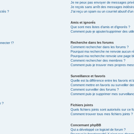
Je ne peux pas envoyer de messages privé
Je reçois sans arrêt des messages indésira
ctés ?
J’ai reçu un spam ou un courriel abusif d’u
Amis et ignorés
Que sont mes listes d’amis et d’ignorés ?
Comment puis-je ajouter/supprimer des utili
Recherche dans les forums
necter !?
Comment rechercher dans les forums ?
Pourquoi ma recherche ne renvoie aucun ré
Pourquoi ma recherche renvoie une page b
Comment rechercher des membres ?
Comment puis-je trouver mes propres mess
Surveillance et favoris
Quelle est la différence entre les favoris et 
Comment mettre en favoris ou surveiller des
Comment surveiller des forums ?
Comment puis-je supprimer mes surveillanc
e ?
Fichiers joints
Quels fichiers joints sont autorisés sur ce 
Comment trouver tous mes fichiers joints ?
Concernant phpBB
Qui a développé ce logiciel de forum ?