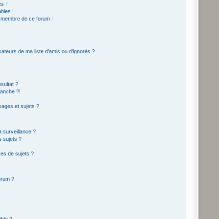
s !
bles !
n membre de ce forum !
sateurs de ma liste d’amis ou d’ignorés ?
sultat ?
lanche ?!
ages et sujets ?
la surveillance ?
 sujets ?
es de sujets ?
forum ?