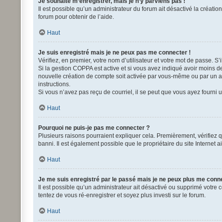
Je souhaite m’enregistrer, mais je n’y parviens pas !
Il est possible qu’un administrateur du forum ait désactivé la créati
forum pour obtenir de l’aide.
Haut
Je suis enregistré mais je ne peux pas me connecter !
Vérifiez, en premier, votre nom d’utilisateur et votre mot de passe. S’il
Si la gestion COPPA est active et si vous avez indiqué avoir moins d
nouvelle création de compte soit activée par vous-même ou par un adm
instructions.
Si vous n’avez pas reçu de courriel, il se peut que vous ayez fourni un
Haut
Pourquoi ne puis-je pas me connecter ?
Plusieurs raisons pourraient expliquer cela. Premièrement, vérifiez q
banni. Il est également possible que le propriétaire du site Internet ai
Haut
Je me suis enregistré par le passé mais je ne peux plus me conn
Il est possible qu’un administrateur ait désactivé ou supprimé votre 
tentez de vous ré-enregistrer et soyez plus investi sur le forum.
Haut