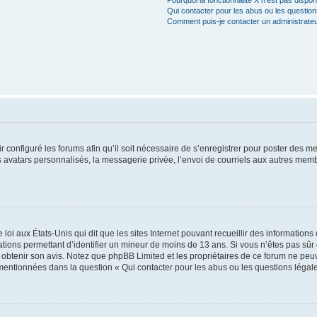
Pourquoi la fonctionnalité X n’est pas dispon
Qui contacter pour les abus ou les questio
Comment puis-je contacter un administrate
r configuré les forums afin qu’il soit nécessaire de s’enregistrer pour poster des m
 avatars personnalisés, la messagerie privée, l’envoi de courriels aux autres memb
 loi aux États-Unis qui dit que les sites Internet pouvant recueillir des informati
rmations permettant d’identifier un mineur de moins de 13 ans. Si vous n’êtes pas s
ur obtenir son avis. Notez que phpBB Limited et les propriétaires de ce forum ne peuv
 mentionnées dans la question « Qui contacter pour les abus ou les questions légal