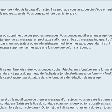
pondre » depuis la page d’un sujet. Il se peut que vous ayez besoin d’être enregis
de nouveaux sujets, Vous
pouvez
joindre des fichiers, etc.
ier ou supprimer que vos propres messages. Vous pouvez modifier un message (quel
répondu au message, un petit texte s’affichera en bas du message indiquant qu’il a
pas si un modérateur ou un administrateur modifie le message, cependant ils ont la 
uvent pas supprimer un message une fois que quelqu’un y a répondu.
tilisateur. Une fois créée, vous pouvez cocher
Attacher ma signature
sur le formula
nature » à partir du panneau de l’utilisateur (onglet
Préférences du forum --> Modi
 la case
Attacher ma signature
dans le formulaire de rédaction de message.
u sujet ou la modification du premier message d’un sujet (si vous en avez les permis
 sondages). Saisissez le titre du sondage et au moins deux options possibles, sai
isir lors de son vote dans « Option(s) par l’utilisateur », limiter la durée en jours