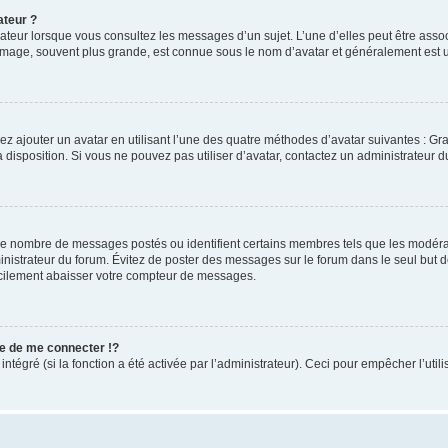
ateur ?
sateur lorsque vous consultez les messages d’un sujet. L’une d’elles peut être ass
 image, souvent plus grande, est connue sous le nom d’avatar et généralement es
ez ajouter un avatar en utilisant l’une des quatre méthodes d’avatar suivantes : Gra
à disposition. Si vous ne pouvez pas utiliser d’avatar, contactez un administrateur d
t le nombre de messages postés ou identifient certains membres tels que les modér
dministrateur du forum. Évitez de poster des messages sur le forum dans le seul but 
facilement abaisser votre compteur de messages.
 de me connecter !?
égré (si la fonction a été activée par l’administrateur). Ceci pour empêcher l’utilisa