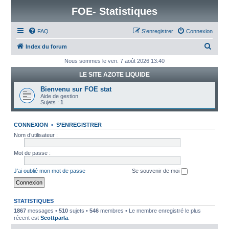
FOE- Statistiques
FAQ
S’enregistrer
Connexion
R
Index du forum
e
Nous sommes le ven. 7 août 2026 13:40
c
LE SITE AZOTE LIQUIDE
h
Bienvenu sur FOE stat
e
Aide de gestion
Sujets :
1
r
c
CONNEXION
•
S’ENREGISTRER
h
Nom d’utilisateur :
e
Mot de passe :
r
J’ai oublié mon mot de passe
Se souvenir de moi
STATISTIQUES
1867
messages •
510
sujets •
546
membres • Le membre enregistré le plus
récent est
ScottparIa
.