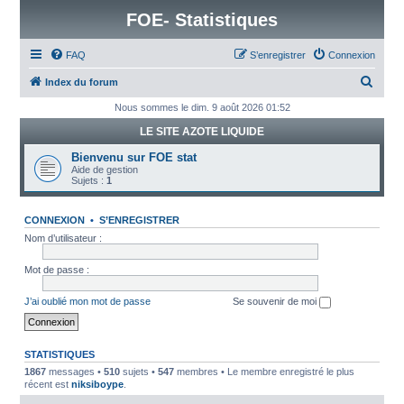
FOE- Statistiques
FAQ
S’enregistrer
Connexion
R
Index du forum
e
Nous sommes le dim. 9 août 2026 01:52
c
LE SITE AZOTE LIQUIDE
h
Bienvenu sur FOE stat
e
Aide de gestion
Sujets :
1
r
c
CONNEXION
•
S’ENREGISTRER
h
Nom d’utilisateur :
e
Mot de passe :
r
J’ai oublié mon mot de passe
Se souvenir de moi
STATISTIQUES
1867
messages •
510
sujets •
547
membres • Le membre enregistré le plus
récent est
niksiboype
.