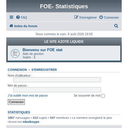
FOE- Statistiques
FAQ
S’enregistrer
Connexion
R
Index du forum
e
Nous sommes le sam. 8 août 2026 18:58
c
LE SITE AZOTE LIQUIDE
h
Bienvenu sur FOE stat
e
Aide de gestion
Sujets :
1
r
c
CONNEXION
•
S’ENREGISTRER
h
Nom d’utilisateur :
e
Mot de passe :
r
J’ai oublié mon mot de passe
Se souvenir de moi
STATISTIQUES
1867
messages •
510
sujets •
547
membres • Le membre enregistré le plus
récent est
niksiboype
.