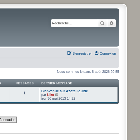
Rechercher
Recherche av
S’enregistrer
Connexion
Nous sommes le sam. 8 août 2026 20:55
S
MESSAGES
DERNIER MESSAGE
Bienvenue sur Azote liquide
1
V
par
Like
o
jeu. 30 mai 2013 14:22
i
r
l
e
d
e
r
n
i
e
r