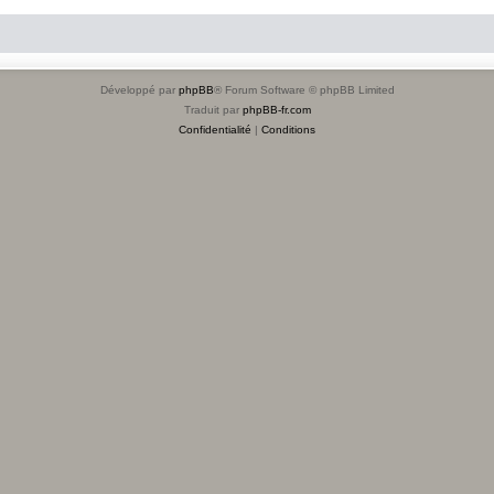
Développé par
phpBB
® Forum Software © phpBB Limited
Traduit par
phpBB-fr.com
Confidentialité
|
Conditions