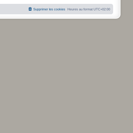
m
e
Supprimer les cookies
Heures au format
UTC+02:00
s
s
a
g
e