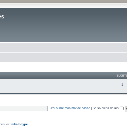
es
SUJET
1
J’ai oublié mon mot de passe
|
Se souvenir de moi
cent est
niksiboype
.