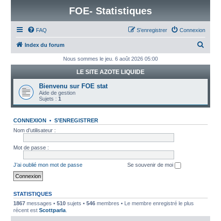
FOE- Statistiques
FAQ
S’enregistrer
Connexion
R
Index du forum
e
Nous sommes le jeu. 6 août 2026 05:00
c
LE SITE AZOTE LIQUIDE
h
Bienvenu sur FOE stat
e
Aide de gestion
Sujets :
1
r
c
CONNEXION
•
S’ENREGISTRER
h
Nom d’utilisateur :
e
Mot de passe :
r
J’ai oublié mon mot de passe
Se souvenir de moi
STATISTIQUES
1867
messages •
510
sujets •
546
membres • Le membre enregistré le plus
récent est
ScottparIa
.