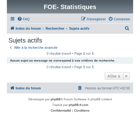
FOE- Statistiques
FAQ
S’enregistrer
Connexion
R
Index du forum
Rechercher
Sujets actifs
e
Sujets actifs
c
Aller à la recherche avancée
h
0 résultat trouvé • Page
1
sur
1
e
Aucun sujet ou message ne correspond à vos critères de recherche.
r
0 résultat trouvé • Page
1
sur
1
c
Aller à
h
Index du forum
Heures au format
UTC+02:00
e
r
Développé par
phpBB
® Forum Software © phpBB Limited
Traduit par
phpBB-fr.com
Confidentialité
|
Conditions