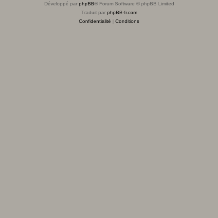
Développé par
phpBB
® Forum Software © phpBB Limited
Traduit par
phpBB-fr.com
Confidentialité
|
Conditions