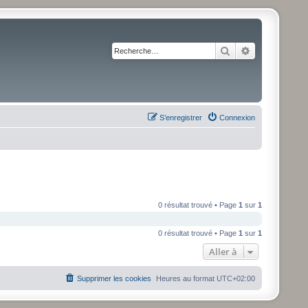
Rechercher
Recherche av
S’enregistrer
Connexion
0 résultat trouvé • Page
1
sur
1
0 résultat trouvé • Page
1
sur
1
Aller à
Supprimer les cookies
Heures au format
UTC+02:00