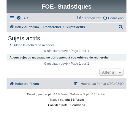
FOE- Statistiques
FAQ
S’enregistrer
Connexion
R
Index du forum
Rechercher
Sujets actifs
e
Sujets actifs
c
Aller à la recherche avancée
h
0 résultat trouvé • Page
1
sur
1
e
Aucun sujet ou message ne correspond à vos critères de recherche.
r
0 résultat trouvé • Page
1
sur
1
c
Aller à
h
Index du forum
Heures au format
UTC+02:00
e
r
Développé par
phpBB
® Forum Software © phpBB Limited
Traduit par
phpBB-fr.com
Confidentialité
|
Conditions