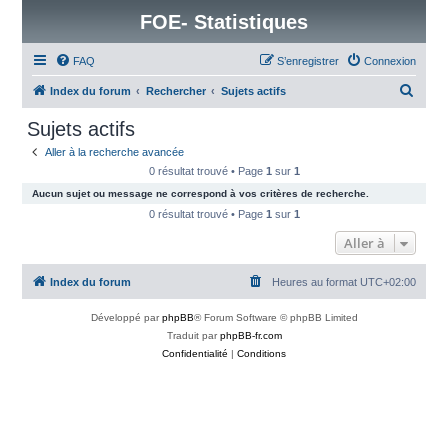
FOE- Statistiques
FAQ
S’enregistrer
Connexion
R
Index du forum
Rechercher
Sujets actifs
e
Sujets actifs
c
Aller à la recherche avancée
h
0 résultat trouvé • Page
1
sur
1
e
Aucun sujet ou message ne correspond à vos critères de recherche.
r
0 résultat trouvé • Page
1
sur
1
c
Aller à
h
Index du forum
Heures au format
UTC+02:00
e
r
Développé par
phpBB
® Forum Software © phpBB Limited
Traduit par
phpBB-fr.com
Confidentialité
|
Conditions