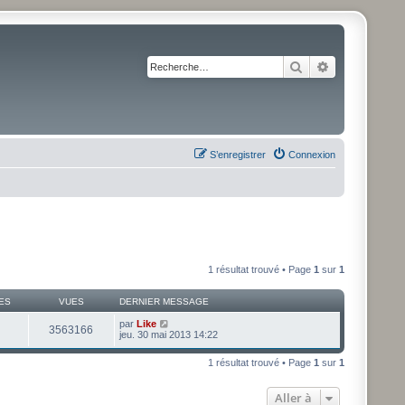
Rechercher
Recherche av
S’enregistrer
Connexion
1 résultat trouvé • Page
1
sur
1
ES
VUES
DERNIER MESSAGE
par
Like
3563166
jeu. 30 mai 2013 14:22
1 résultat trouvé • Page
1
sur
1
Aller à