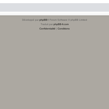
Développé par
phpBB
® Forum Software © phpBB Limited
Traduit par
phpBB-fr.com
Confidentialité
|
Conditions