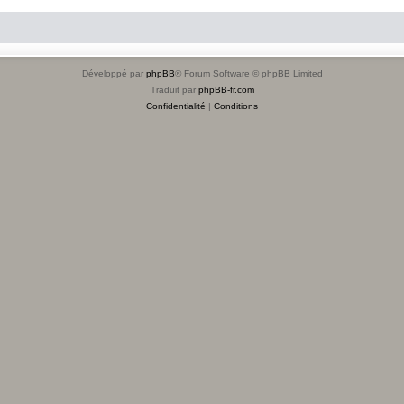
Développé par
phpBB
® Forum Software © phpBB Limited
Traduit par
phpBB-fr.com
Confidentialité
|
Conditions