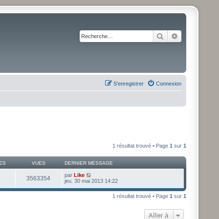
Rechercher
Recherche av
S’enregistrer
Connexion
1 résultat trouvé • Page
1
sur
1
ES
VUES
DERNIER MESSAGE
par
Like
3563354
jeu. 30 mai 2013 14:22
1 résultat trouvé • Page
1
sur
1
Aller à