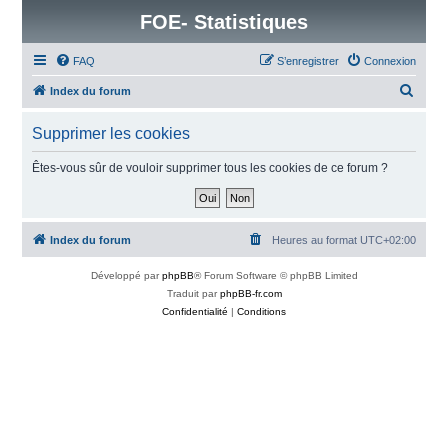
FOE- Statistiques
FAQ
S’enregistrer
Connexion
R
Index du forum
e
Supprimer les cookies
c
h
Êtes-vous sûr de vouloir supprimer tous les cookies de ce forum ?
e
r
c
Index du forum
Heures au format
UTC+02:00
h
Développé par
phpBB
® Forum Software © phpBB Limited
e
Traduit par
phpBB-fr.com
r
Confidentialité
|
Conditions