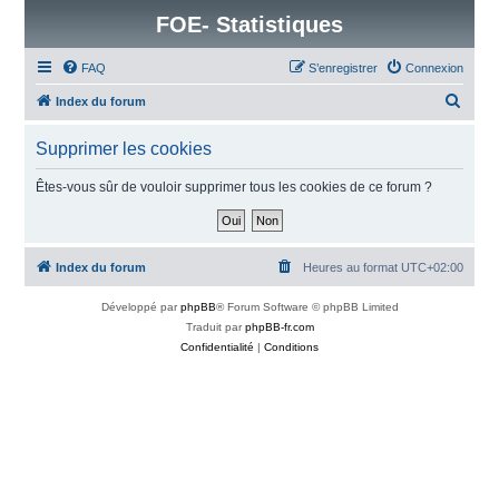
FOE- Statistiques
FAQ
S’enregistrer
Connexion
R
Index du forum
e
Supprimer les cookies
c
h
Êtes-vous sûr de vouloir supprimer tous les cookies de ce forum ?
e
r
c
Index du forum
Heures au format
UTC+02:00
h
Développé par
phpBB
® Forum Software © phpBB Limited
e
Traduit par
phpBB-fr.com
r
Confidentialité
|
Conditions