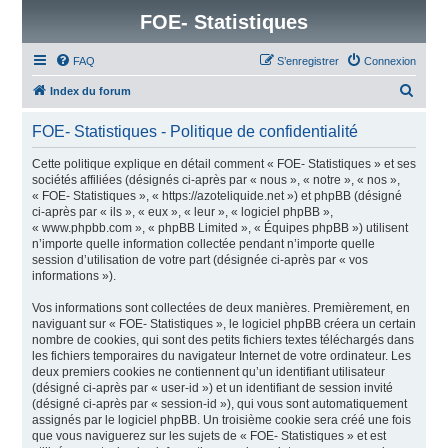
FOE- Statistiques
FAQ
S’enregistrer
Connexion
R
Index du forum
e
FOE- Statistiques - Politique de confidentialité
c
h
Cette politique explique en détail comment « FOE- Statistiques » et ses
sociétés affiliées (désignés ci-après par « nous », « notre », « nos »,
e
« FOE- Statistiques », « https://azoteliquide.net ») et phpBB (désigné
r
ci-après par « ils », « eux », « leur », « logiciel phpBB »,
« www.phpbb.com », « phpBB Limited », « Équipes phpBB ») utilisent
c
n’importe quelle information collectée pendant n’importe quelle
h
session d’utilisation de votre part (désignée ci-après par « vos
informations »).
e
r
Vos informations sont collectées de deux manières. Premièrement, en
naviguant sur « FOE- Statistiques », le logiciel phpBB créera un certain
nombre de cookies, qui sont des petits fichiers textes téléchargés dans
les fichiers temporaires du navigateur Internet de votre ordinateur. Les
deux premiers cookies ne contiennent qu’un identifiant utilisateur
(désigné ci-après par « user-id ») et un identifiant de session invité
(désigné ci-après par « session-id »), qui vous sont automatiquement
assignés par le logiciel phpBB. Un troisième cookie sera créé une fois
que vous naviguerez sur les sujets de « FOE- Statistiques » et est