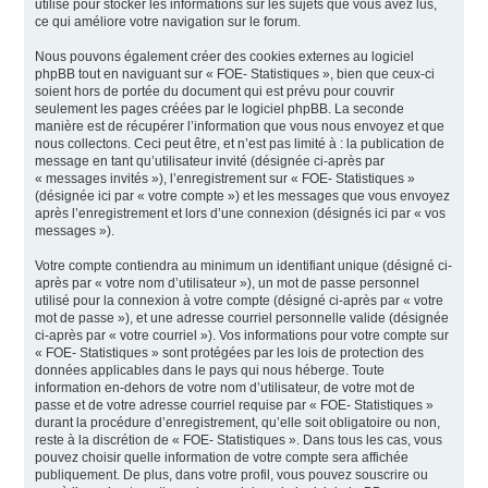
utilisé pour stocker les informations sur les sujets que vous avez lus,
ce qui améliore votre navigation sur le forum.
Nous pouvons également créer des cookies externes au logiciel
phpBB tout en naviguant sur « FOE- Statistiques », bien que ceux-ci
soient hors de portée du document qui est prévu pour couvrir
seulement les pages créées par le logiciel phpBB. La seconde
manière est de récupérer l’information que vous nous envoyez et que
nous collectons. Ceci peut être, et n’est pas limité à : la publication de
message en tant qu’utilisateur invité (désignée ci-après par
« messages invités »), l’enregistrement sur « FOE- Statistiques »
(désignée ici par « votre compte ») et les messages que vous envoyez
après l’enregistrement et lors d’une connexion (désignés ici par « vos
messages »).
Votre compte contiendra au minimum un identifiant unique (désigné ci-
après par « votre nom d’utilisateur »), un mot de passe personnel
utilisé pour la connexion à votre compte (désigné ci-après par « votre
mot de passe »), et une adresse courriel personnelle valide (désignée
ci-après par « votre courriel »). Vos informations pour votre compte sur
« FOE- Statistiques » sont protégées par les lois de protection des
données applicables dans le pays qui nous héberge. Toute
information en-dehors de votre nom d’utilisateur, de votre mot de
passe et de votre adresse courriel requise par « FOE- Statistiques »
durant la procédure d’enregistrement, qu’elle soit obligatoire ou non,
reste à la discrétion de « FOE- Statistiques ». Dans tous les cas, vous
pouvez choisir quelle information de votre compte sera affichée
publiquement. De plus, dans votre profil, vous pouvez souscrire ou