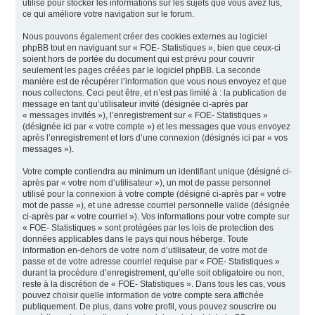
utilisé pour stocker les informations sur les sujets que vous avez lus,
ce qui améliore votre navigation sur le forum.
Nous pouvons également créer des cookies externes au logiciel
phpBB tout en naviguant sur « FOE- Statistiques », bien que ceux-ci
soient hors de portée du document qui est prévu pour couvrir
seulement les pages créées par le logiciel phpBB. La seconde
manière est de récupérer l’information que vous nous envoyez et que
nous collectons. Ceci peut être, et n’est pas limité à : la publication de
message en tant qu’utilisateur invité (désignée ci-après par
« messages invités »), l’enregistrement sur « FOE- Statistiques »
(désignée ici par « votre compte ») et les messages que vous envoyez
après l’enregistrement et lors d’une connexion (désignés ici par « vos
messages »).
Votre compte contiendra au minimum un identifiant unique (désigné ci-
après par « votre nom d’utilisateur »), un mot de passe personnel
utilisé pour la connexion à votre compte (désigné ci-après par « votre
mot de passe »), et une adresse courriel personnelle valide (désignée
ci-après par « votre courriel »). Vos informations pour votre compte sur
« FOE- Statistiques » sont protégées par les lois de protection des
données applicables dans le pays qui nous héberge. Toute
information en-dehors de votre nom d’utilisateur, de votre mot de
passe et de votre adresse courriel requise par « FOE- Statistiques »
durant la procédure d’enregistrement, qu’elle soit obligatoire ou non,
reste à la discrétion de « FOE- Statistiques ». Dans tous les cas, vous
pouvez choisir quelle information de votre compte sera affichée
publiquement. De plus, dans votre profil, vous pouvez souscrire ou