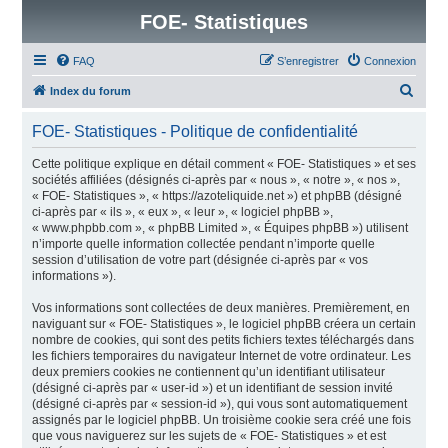
FOE- Statistiques
FAQ
S’enregistrer
Connexion
R
Index du forum
e
FOE- Statistiques - Politique de confidentialité
c
h
Cette politique explique en détail comment « FOE- Statistiques » et ses
sociétés affiliées (désignés ci-après par « nous », « notre », « nos »,
e
« FOE- Statistiques », « https://azoteliquide.net ») et phpBB (désigné
r
ci-après par « ils », « eux », « leur », « logiciel phpBB »,
« www.phpbb.com », « phpBB Limited », « Équipes phpBB ») utilisent
c
n’importe quelle information collectée pendant n’importe quelle
h
session d’utilisation de votre part (désignée ci-après par « vos
informations »).
e
r
Vos informations sont collectées de deux manières. Premièrement, en
naviguant sur « FOE- Statistiques », le logiciel phpBB créera un certain
nombre de cookies, qui sont des petits fichiers textes téléchargés dans
les fichiers temporaires du navigateur Internet de votre ordinateur. Les
deux premiers cookies ne contiennent qu’un identifiant utilisateur
(désigné ci-après par « user-id ») et un identifiant de session invité
(désigné ci-après par « session-id »), qui vous sont automatiquement
assignés par le logiciel phpBB. Un troisième cookie sera créé une fois
que vous naviguerez sur les sujets de « FOE- Statistiques » et est