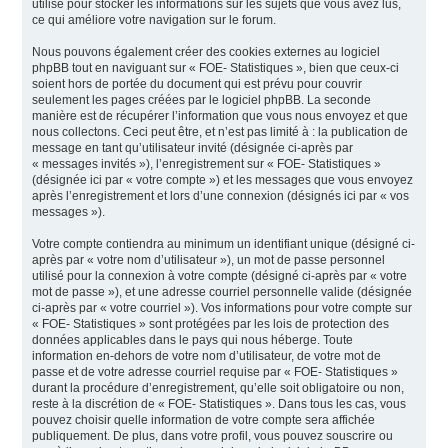
utilisé pour stocker les informations sur les sujets que vous avez lus,
ce qui améliore votre navigation sur le forum.
Nous pouvons également créer des cookies externes au logiciel
phpBB tout en naviguant sur « FOE- Statistiques », bien que ceux-ci
soient hors de portée du document qui est prévu pour couvrir
seulement les pages créées par le logiciel phpBB. La seconde
manière est de récupérer l’information que vous nous envoyez et que
nous collectons. Ceci peut être, et n’est pas limité à : la publication de
message en tant qu’utilisateur invité (désignée ci-après par
« messages invités »), l’enregistrement sur « FOE- Statistiques »
(désignée ici par « votre compte ») et les messages que vous envoyez
après l’enregistrement et lors d’une connexion (désignés ici par « vos
messages »).
Votre compte contiendra au minimum un identifiant unique (désigné ci-
après par « votre nom d’utilisateur »), un mot de passe personnel
utilisé pour la connexion à votre compte (désigné ci-après par « votre
mot de passe »), et une adresse courriel personnelle valide (désignée
ci-après par « votre courriel »). Vos informations pour votre compte sur
« FOE- Statistiques » sont protégées par les lois de protection des
données applicables dans le pays qui nous héberge. Toute
information en-dehors de votre nom d’utilisateur, de votre mot de
passe et de votre adresse courriel requise par « FOE- Statistiques »
durant la procédure d’enregistrement, qu’elle soit obligatoire ou non,
reste à la discrétion de « FOE- Statistiques ». Dans tous les cas, vous
pouvez choisir quelle information de votre compte sera affichée
publiquement. De plus, dans votre profil, vous pouvez souscrire ou