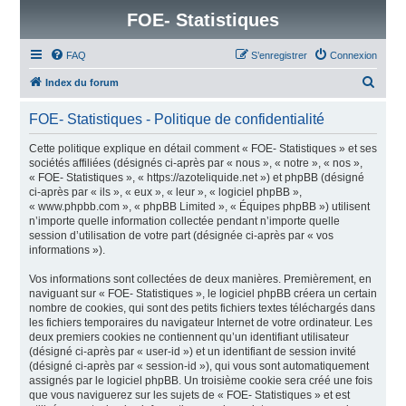
FOE- Statistiques
FAQ
S’enregistrer
Connexion
R
Index du forum
e
FOE- Statistiques - Politique de confidentialité
c
h
Cette politique explique en détail comment « FOE- Statistiques » et ses
sociétés affiliées (désignés ci-après par « nous », « notre », « nos »,
e
« FOE- Statistiques », « https://azoteliquide.net ») et phpBB (désigné
r
ci-après par « ils », « eux », « leur », « logiciel phpBB »,
« www.phpbb.com », « phpBB Limited », « Équipes phpBB ») utilisent
c
n’importe quelle information collectée pendant n’importe quelle
h
session d’utilisation de votre part (désignée ci-après par « vos
informations »).
e
r
Vos informations sont collectées de deux manières. Premièrement, en
naviguant sur « FOE- Statistiques », le logiciel phpBB créera un certain
nombre de cookies, qui sont des petits fichiers textes téléchargés dans
les fichiers temporaires du navigateur Internet de votre ordinateur. Les
deux premiers cookies ne contiennent qu’un identifiant utilisateur
(désigné ci-après par « user-id ») et un identifiant de session invité
(désigné ci-après par « session-id »), qui vous sont automatiquement
assignés par le logiciel phpBB. Un troisième cookie sera créé une fois
que vous naviguerez sur les sujets de « FOE- Statistiques » et est