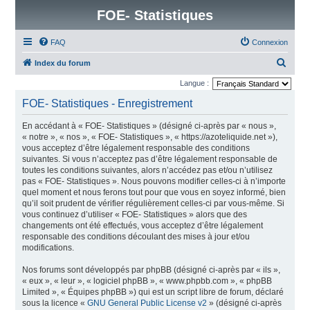
FOE- Statistiques
FAQ
Connexion
R
Index du forum
e
Langue :
c
FOE- Statistiques - Enregistrement
h
En accédant à « FOE- Statistiques » (désigné ci-après par « nous »,
e
« notre », « nos », « FOE- Statistiques », « https://azoteliquide.net »),
r
vous acceptez d’être légalement responsable des conditions
suivantes. Si vous n’acceptez pas d’être légalement responsable de
c
toutes les conditions suivantes, alors n’accédez pas et/ou n’utilisez
h
pas « FOE- Statistiques ». Nous pouvons modifier celles-ci à n’importe
quel moment et nous ferons tout pour que vous en soyez informé, bien
e
qu’il soit prudent de vérifier régulièrement celles-ci par vous-même. Si
r
vous continuez d’utiliser « FOE- Statistiques » alors que des
changements ont été effectués, vous acceptez d’être légalement
responsable des conditions découlant des mises à jour et/ou
modifications.
Nos forums sont développés par phpBB (désigné ci-après par « ils »,
« eux », « leur », « logiciel phpBB », « www.phpbb.com », « phpBB
Limited », « Équipes phpBB ») qui est un script libre de forum, déclaré
sous la licence «
GNU General Public License v2
» (désigné ci-après