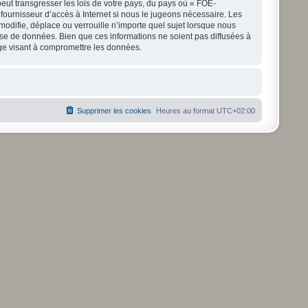
eut transgresser les lois de votre pays, du pays où « FOE-
 fournisseur d’accès à Internet si nous le jugeons nécessaire. Les
odifie, déplace ou verrouille n’importe quel sujet lorsque nous
se de données. Bien que ces informations ne soient pas diffusées à
age visant à compromettre les données.
Supprimer les cookies
Heures au format
UTC+02:00