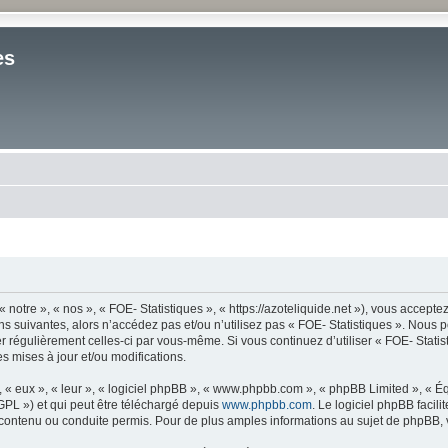
es
 notre », « nos », « FOE- Statistiques », « https://azoteliquide.net »), vous accept
s suivantes, alors n’accédez pas et/ou n’utilisez pas « FOE- Statistiques ». Nous 
ier régulièrement celles-ci par vous-même. Si vous continuez d’utiliser « FOE- Stat
 mises à jour et/ou modifications.
« eux », « leur », « logiciel phpBB », « www.phpbb.com », « phpBB Limited », « Équ
GPL ») et qui peut être téléchargé depuis
www.phpbb.com
. Le logiciel phpBB facil
tenu ou conduite permis. Pour de plus amples informations au sujet de phpBB, ve