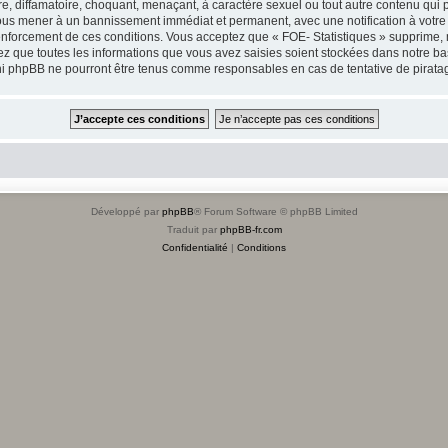
, diffamatoire, choquant, menaçant, à caractère sexuel ou tout autre contenu qui p
t vous mener à un bannissement immédiat et permanent, avec une notification à votre
nforcement de ces conditions. Vous acceptez que « FOE- Statistiques » supprime, m
z que toutes les informations que vous avez saisies soient stockées dans notre ba
, ni phpBB ne pourront être tenus comme responsables en cas de tentative de pirat
Développé par
phpBB
® Forum Software © phpBB Limited
Traduit par
phpBB-fr.com
Confidentialité
|
Conditions