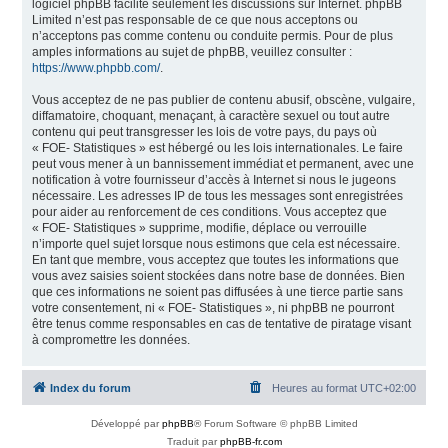
logiciel phpBB facilite seulement les discussions sur Internet. phpBB
Limited n’est pas responsable de ce que nous acceptons ou
n’acceptons pas comme contenu ou conduite permis. Pour de plus
amples informations au sujet de phpBB, veuillez consulter :
https://www.phpbb.com/
.
Vous acceptez de ne pas publier de contenu abusif, obscène, vulgaire,
diffamatoire, choquant, menaçant, à caractère sexuel ou tout autre
contenu qui peut transgresser les lois de votre pays, du pays où
« FOE- Statistiques » est hébergé ou les lois internationales. Le faire
peut vous mener à un bannissement immédiat et permanent, avec une
notification à votre fournisseur d’accès à Internet si nous le jugeons
nécessaire. Les adresses IP de tous les messages sont enregistrées
pour aider au renforcement de ces conditions. Vous acceptez que
« FOE- Statistiques » supprime, modifie, déplace ou verrouille
n’importe quel sujet lorsque nous estimons que cela est nécessaire.
En tant que membre, vous acceptez que toutes les informations que
vous avez saisies soient stockées dans notre base de données. Bien
que ces informations ne soient pas diffusées à une tierce partie sans
votre consentement, ni « FOE- Statistiques », ni phpBB ne pourront
être tenus comme responsables en cas de tentative de piratage visant
à compromettre les données.
Index du forum
Heures au format
UTC+02:00
Développé par
phpBB
® Forum Software © phpBB Limited
Traduit par
phpBB-fr.com