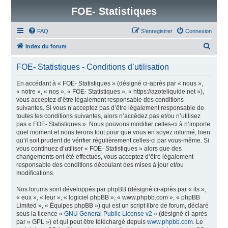
FOE- Statistiques
FAQ
S’enregistrer
Connexion
R
Index du forum
e
FOE- Statistiques - Conditions d’utilisation
c
h
En accédant à « FOE- Statistiques » (désigné ci-après par « nous »,
« notre », « nos », « FOE- Statistiques », « https://azoteliquide.net »),
e
vous acceptez d’être légalement responsable des conditions
r
suivantes. Si vous n’acceptez pas d’être légalement responsable de
toutes les conditions suivantes, alors n’accédez pas et/ou n’utilisez
c
pas « FOE- Statistiques ». Nous pouvons modifier celles-ci à n’importe
h
quel moment et nous ferons tout pour que vous en soyez informé, bien
qu’il soit prudent de vérifier régulièrement celles-ci par vous-même. Si
e
vous continuez d’utiliser « FOE- Statistiques » alors que des
r
changements ont été effectués, vous acceptez d’être légalement
responsable des conditions découlant des mises à jour et/ou
modifications.
Nos forums sont développés par phpBB (désigné ci-après par « ils »,
« eux », « leur », « logiciel phpBB », « www.phpbb.com », « phpBB
Limited », « Équipes phpBB ») qui est un script libre de forum, déclaré
sous la licence «
GNU General Public License v2
» (désigné ci-après
par « GPL ») et qui peut être téléchargé depuis
www.phpbb.com
. Le