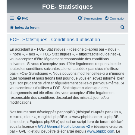
FOE- Statistiques
FAQ
S’enregistrer
Connexion
R
Index du forum
e
FOE- Statistiques - Conditions d’utilisation
c
h
En accédant à « FOE- Statistiques » (désigné ci-après par « nous »,
« notre », « nos », « FOE- Statistiques », « https://azoteliquide.net »),
e
vous acceptez d’être légalement responsable des conditions
r
suivantes. Si vous n’acceptez pas d’être légalement responsable de
toutes les conditions suivantes, alors n’accédez pas et/ou n’utilisez
c
pas « FOE- Statistiques ». Nous pouvons modifier celles-ci à n’importe
h
quel moment et nous ferons tout pour que vous en soyez informé, bien
qu’il soit prudent de vérifier régulièrement celles-ci par vous-même. Si
e
vous continuez d’utiliser « FOE- Statistiques » alors que des
r
changements ont été effectués, vous acceptez d’être légalement
responsable des conditions découlant des mises à jour et/ou
modifications.
Nos forums sont développés par phpBB (désigné ci-après par « ils »,
« eux », « leur », « logiciel phpBB », « www.phpbb.com », « phpBB
Limited », « Équipes phpBB ») qui est un script libre de forum, déclaré
sous la licence «
GNU General Public License v2
» (désigné ci-après
par « GPL ») et qui peut être téléchargé depuis
www.phpbb.com
. Le