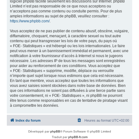
logiciel phpBB facilite seulement les discussions sur Internet. phpBB
Limited n’est pas responsable de ce que nous acceptons ou
n’acceptons pas comme contenu ou conduite permis. Pour de plus
amples informations au sujet de phpBB, veuillez consulter :
https://www.phpbb.com/
.
Vous acceptez de ne pas publier de contenu abusif, obscène, vulgaire,
diffamatoire, choquant, menaçant, à caractère sexuel ou tout autre
contenu qui peut transgresser les lois de votre pays, du pays où
« FOE- Statistiques » est hébergé ou les lois internationales. Le faire
peut vous mener à un bannissement immédiat et permanent, avec une
notification à votre fournisseur d’accès à Internet si nous le jugeons
nécessaire. Les adresses IP de tous les messages sont enregistrées
pour aider au renforcement de ces conditions. Vous acceptez que
« FOE- Statistiques » supprime, modifie, déplace ou verrouille
n’importe quel sujet lorsque nous estimons que cela est nécessaire.
En tant que membre, vous acceptez que toutes les informations que
vous avez saisies soient stockées dans notre base de données. Bien
que ces informations ne soient pas diffusées à une tierce partie sans
votre consentement, ni « FOE- Statistiques », ni phpBB ne pourront
être tenus comme responsables en cas de tentative de piratage visant
à compromettre les données.
Index du forum
Heures au format
UTC+02:00
Développé par
phpBB
® Forum Software © phpBB Limited
Traduit par
phpBB-fr.com