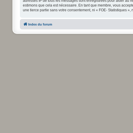
adresses IP de tous les messages sont enregistrées pour aider au re
estimons que cela est nécessaire. En tant que membre, vous accepte
une tierce partie sans votre consentement, ni « FOE- Statistiques »
Index du forum