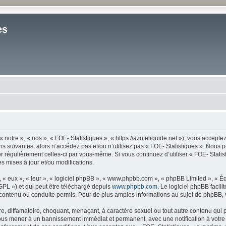
es
 notre », « nos », « FOE- Statistiques », « https://azoteliquide.net »), vous accept
s suivantes, alors n’accédez pas et/ou n’utilisez pas « FOE- Statistiques ». Nous 
ier régulièrement celles-ci par vous-même. Si vous continuez d’utiliser « FOE- Stat
 mises à jour et/ou modifications.
« eux », « leur », « logiciel phpBB », « www.phpbb.com », « phpBB Limited », « Équ
GPL ») et qui peut être téléchargé depuis
www.phpbb.com
. Le logiciel phpBB facil
tenu ou conduite permis. Pour de plus amples informations au sujet de phpBB, ve
, diffamatoire, choquant, menaçant, à caractère sexuel ou tout autre contenu qui p
t vous mener à un bannissement immédiat et permanent, avec une notification à votre