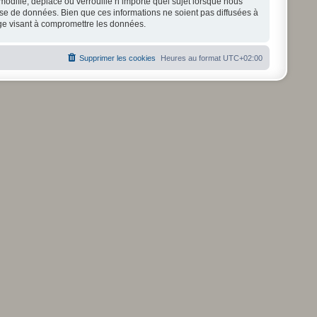
odifie, déplace ou verrouille n’importe quel sujet lorsque nous
se de données. Bien que ces informations ne soient pas diffusées à
age visant à compromettre les données.
Supprimer les cookies
Heures au format
UTC+02:00