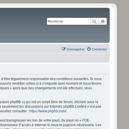
Rechercher
Recherche av
S’enregistrer
Connexion
ez d’être légalement responsable des conditions suivantes. Si vous
pouvons modifier celles-ci à n’importe quel moment et nous ferons
istiques » alors que des changements ont été effectués, vous
ipes phpBB ») qui est un script libre de forum, déclaré sous la
ite seulement les discussions sur Internet. phpBB Limited n’est pas
uillez consulter :
https://www.phpbb.com/
.
eut transgresser les lois de votre pays, du pays où « FOE-
 fournisseur d’accès à Internet si nous le jugeons nécessaire. Les