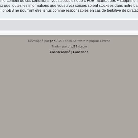
nforcement de ces conditions. Vous acceptez que « FOE- Statistiques » supprime, m
z que toutes les informations que vous avez saisies soient stockées dans notre ba
, ni phpBB ne pourront être tenus comme responsables en cas de tentative de pirat
Développé par
phpBB
® Forum Software © phpBB Limited
Traduit par
phpBB-fr.com
Confidentialité
|
Conditions